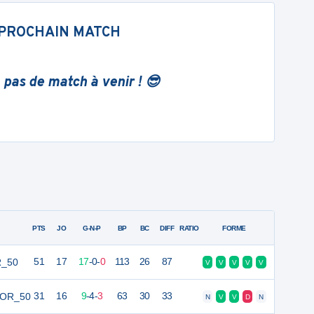
PROCHAIN MATCH
 pas de match à venir ! 😎
PTS
JO
G-N-P
BP
BC
DIFF
RATIO
FORME
R_50
51
17
17
-
0
-
0
113
26
87
V
V
V
V
V
IOR_50
31
16
9
-
4
-
3
63
30
33
N
V
V
D
N