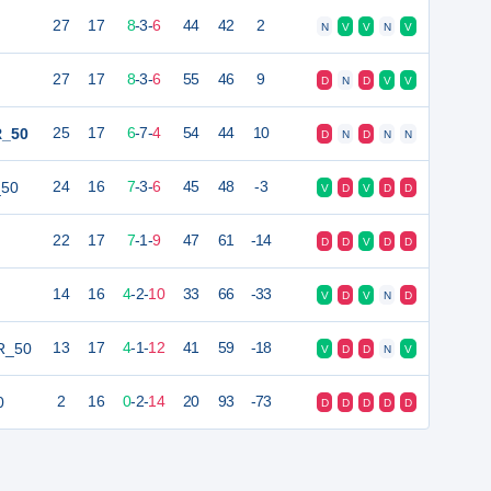
27
17
8
-
3
-
6
44
42
2
N
V
V
N
V
27
17
8
-
3
-
6
55
46
9
D
N
D
V
V
R_50
25
17
6
-
7
-
4
54
44
10
D
N
D
N
N
_50
24
16
7
-
3
-
6
45
48
-3
V
D
V
D
D
22
17
7
-
1
-
9
47
61
-14
D
D
V
D
D
14
16
4
-
2
-
10
33
66
-33
V
D
V
N
D
R_50
13
17
4
-
1
-
12
41
59
-18
V
D
D
N
V
0
2
16
0
-
2
-
14
20
93
-73
D
D
D
D
D