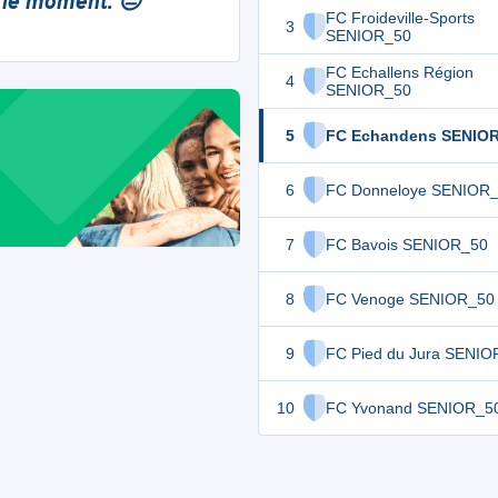
 le moment. 😔
FC Froideville-Sports
3
SENIOR_50
FC Echallens Région
4
SENIOR_50
5
FC Echandens SENIO
6
FC Donneloye SENIOR
7
FC Bavois SENIOR_50
8
FC Venoge SENIOR_50
9
FC Pied du Jura SENIO
10
FC Yvonand SENIOR_5