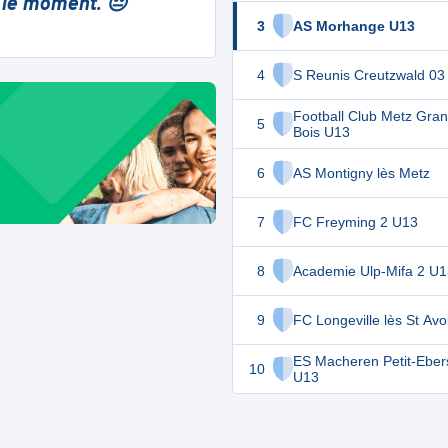
 le moment. 😔
3
AS Morhange U13
4
S Reunis Creutzwald 03
Football Club Metz Gra
5
Bois U13
6
AS Montigny lès Metz
7
FC Freyming 2 U13
8
Academie Ulp-Mifa 2 U1
9
FC Longeville lès St Av
ES Macheren Petit-Ebers
10
U13