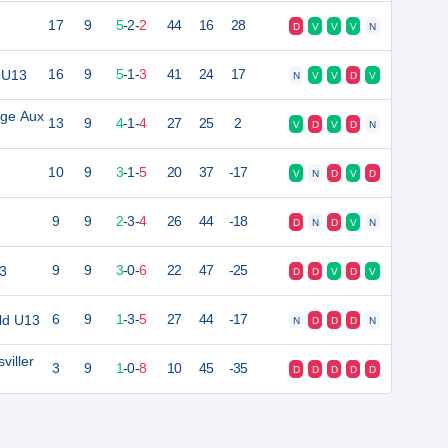
17
9
5
-
2
-
2
44
16
28
D
V
V
V
N
 U13
16
9
5
-
1
-
3
41
24
17
N
V
V
D
V
nge Aux
13
9
4
-
1
-
4
27
25
2
V
D
V
D
N
10
9
3
-
1
-
5
20
37
-17
V
N
D
V
D
9
9
2
-
3
-
4
26
44
-18
D
N
D
V
N
3
9
9
3
-
0
-
6
22
47
-25
D
D
V
D
V
old U13
6
9
1
-
3
-
5
27
44
-17
N
D
D
D
N
viller
3
9
1
-
0
-
8
10
45
-35
D
D
D
D
D