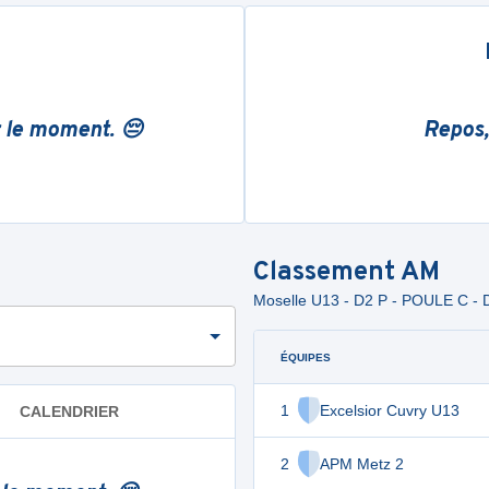
r le moment. 😔
Repos,
Classement
AM
Moselle U13 - D2 P - POULE C - 
ÉQUIPES
1
Excelsior Cuvry U13
CALENDRIER
2
APM Metz 2