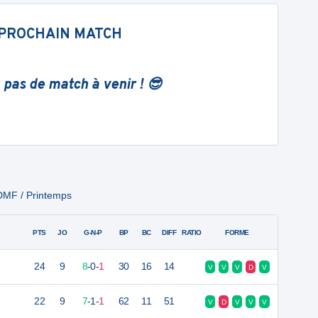
PROCHAIN MATCH
 pas de match à venir ! 😎
DMF / Printemps
PTS
JO
G-N-P
BP
BC
DIFF
RATIO
FORME
24
9
8
-
0
-
1
30
16
14
V
V
V
D
V
22
9
7
-
1
-
1
62
11
51
V
D
V
V
V