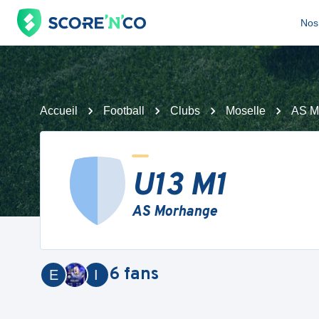
Nos 
Accueil
Football
Clubs
Moselle
AS M
U13 M1
AS Morhange
6
fans
E
I