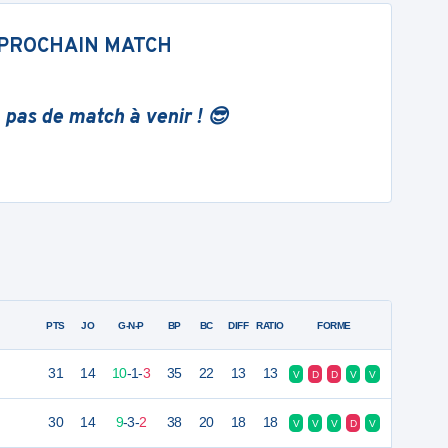
PROCHAIN MATCH
 pas de match à venir ! 😎
PTS
JO
G-N-P
BP
BC
DIFF
RATIO
FORME
31
14
10
-
1
-
3
35
22
13
13
V
D
D
V
V
30
14
9
-
3
-
2
38
20
18
18
V
V
V
D
V