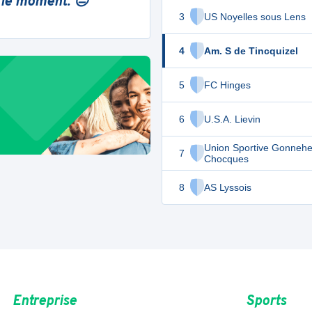
 le moment. 😔
3
US Noyelles sous Lens
4
Am. S de Tincquizel
5
FC Hinges
6
U.S.A. Lievin
Union Sportive Gonneh
7
Chocques
8
AS Lyssois
Entreprise
Sports