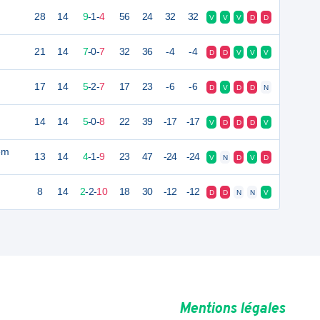
28
14
9
-
1
-
4
56
24
32
32
V
V
V
D
D
21
14
7
-
0
-
7
32
36
-4
-4
D
D
V
V
V
17
14
5
-
2
-
7
17
23
-6
-6
D
V
D
D
N
14
14
5
-
0
-
8
22
39
-17
-17
V
D
D
D
V
em
13
14
4
-
1
-
9
23
47
-24
-24
V
N
D
V
D
8
14
2
-
2
-
10
18
30
-12
-12
D
D
N
N
V
Mentions légales