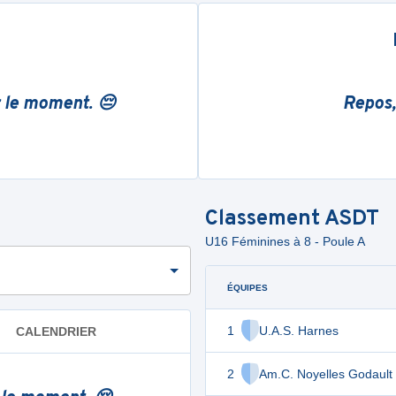
r le moment. 😔
Repos,
Classement
ASDT
U16 Féminines à 8 - Poule A
ÉQUIPES
1
U.A.S. Harnes
CALENDRIER
2
Am.C. Noyelles Godault