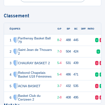
Classement
ÉQUIPES
PTS
JO
G-P
BP
BC
DIFF
RATIO
F
Parthenay Basket Ball
1
18
10
8
-
2
488
445
V
D
79
Saint Jean de Thouars
2
17
10
7
-
3
504
424
V
2
3
CHAURAY BASKET 2
14
10
5
-
4
531
439
D
D
Rebond Chapelais
4
14
10
5
-
4
486
471
V
V
Basket U18 Féminines
5
ACNA BASKET
13
10
3
-
7
432
535
D
V
Basket Club du
6
12
10
2
-
8
408
495
D
D
Cerizeen 2