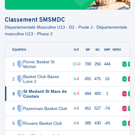
Classement
SMSMDC
Départementale Masculine U13 - D2 - Poule J - Départementale
masculine U13 - Phase 2
ÉQUIPES
PTS
JO
G-P
BP
BC
DIFF
RATIO
F
Pornic Basket St
1
20
10
10
-
0
700
256
444
V
V
Michel
Basket Club Basse
2
16
10
6
-
4
491
475
16
V
D
Loire 2
St Medard St Mars de
3
15
10
6
-
3
484
483
1
D
V
Coutais
4
Pazennais Basket Club
14
10
4
-
6
451
527
-76
D
V
5
Rouans Basket Club
14
10
4
-
6
385
430
-45
V
D