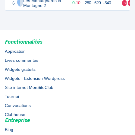
Les Montagnards la
6
10
10
0
-
10
280
620
-340
D
D
Montagne 2
Fonctionnalités
Application
Lives commentés
Widgets gratuits
Widgets - Extension Wordpress
Site internet MonSiteClub
Tournoi
Convocations
Clubhouse
Entreprise
Blog