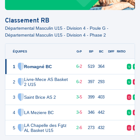
Classement
RB
Départemental Masculin U15 - Division 4 - Poule G -
Départemental Masculin U15 - Division 4 - Phase 2
ÉQUIPES
PTS
JO
G-P
BP
BC
DIFF
RATIO
F
1
Romagné BC
14
8
6
-
2
519
364
V
V
Livre-Mece AS Basket
2
14
8
6
-
2
397
293
V
D
2 U15
3
Saint Brice AS 2
11
8
3
-
5
399
403
D
V
4
LA Meziere BC
11
8
3
-
5
346
442
V
D
LA Chapelle des Fgtz
5
10
8
2
-
6
273
432
D
D
AL Basket U15