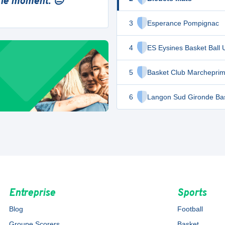
 le moment. 😔
3
Esperance Pompignac
4
ES Eysines Basket Ball 
5
Basket Club Marchepri
6
Langon Sud Gironde Bas
Entreprise
Sports
Blog
Football
Groupe Scorers
Basket