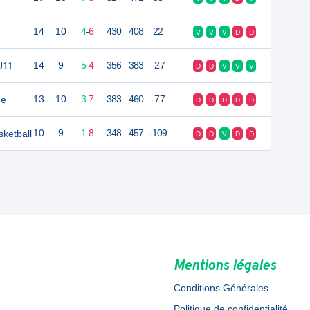
14
10
4
-
6
430
408
22
V
V
V
D
D
U11
14
9
5
-
4
356
383
-27
D
D
V
V
V
me
13
10
3
-
7
383
460
-77
D
D
D
D
D
ketball
10
9
1
-
8
348
457
-109
D
D
V
D
D
Mentions légales
Conditions Générales
Politique de confidentialité