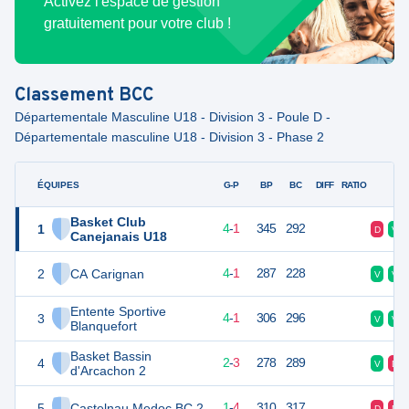
Activez l'espace de gestion
gratuitement pour votre club !
Classement
BCC
Départementale Masculine U18 - Division 3 - Poule D -
Départementale masculine U18 - Division 3 - Phase 2
ÉQUIPES
PTS
JO
G-P
BP
BC
DIFF
RATIO
F
Basket Club
1
9
5
4
-
1
345
292
D
V
Canejanais U18
2
CA Carignan
9
5
4
-
1
287
228
V
V
Entente Sportive
3
9
5
4
-
1
306
296
V
V
Blanquefort
Basket Bassin
4
7
5
2
-
3
278
289
V
D
d'Arcachon 2
5
Castelnau Medoc BC 2
6
5
1
-
4
310
317
D
D