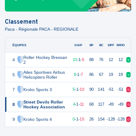
Classement
Paca - Régionale PACA - REGIONALE
ÉQUIPES
PTS
JO
G-N-P
BP
BC
DIFF
RATIO
Roller Hockey Bressan
4
31
16
10
-
1
-
5
88
76
12
12
V
V
2
Ailes Sportives Airbus
5
25
16
8
-
1
-
7
86
67
19
19
V
D
Helicopters Roller
7
Kroko Sports 3
16
16
5
-
1
-
10
90
141
-51
-51
D
V
Street Devils Roller
8
9
16
4
-
1
-
11
68
117
-49
-49
D
V
Hockey Association
9
Kroko Sports 4
1
16
0
-
1
-
15
26
154
-128
-128
D
D