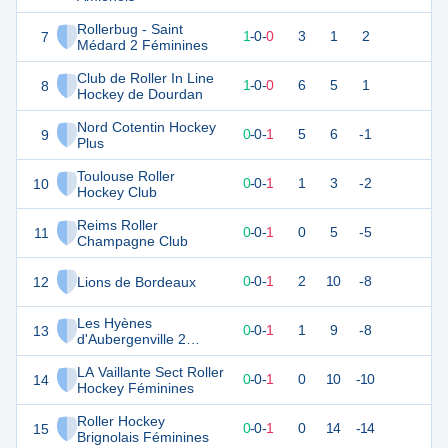
Rollerbug - Saint
7
3
1
1
-
0
-
0
3
1
2
Médard 2 Féminines
Club de Roller In Line
8
2
1
1
-
0
-
0
6
5
1
Hockey de Dourdan
Nord Cotentin Hockey
9
1
1
0
-
0
-
1
5
6
-1
Plus
Toulouse Roller
10
0
1
0
-
0
-
1
1
3
-2
Hockey Club
Reims Roller
11
0
1
0
-
0
-
1
0
5
-5
Champagne Club
12
Lions de Bordeaux
0
1
0
-
0
-
1
2
10
-8
Les Hyènes
13
0
1
0
-
0
-
1
1
9
-8
d'Aubergenville 2
Féminines
LA Vaillante Sect Roller
14
0
1
0
-
0
-
1
0
10
-10
Hockey Féminines
Roller Hockey
15
0
1
0
-
0
-
1
0
14
-14
Brignolais Féminines