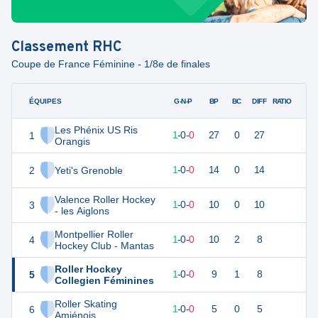
Classement
RHC
Coupe de France Féminine - 1/8e de finales
ÉQUIPES
PTS
JO
G-N-P
BP
BC
DIFF
RATIO
Les Phénix US Ris
1
3
1
1
-
0
-
0
27
0
27
Orangis
2
Yeti's Grenoble
3
1
1
-
0
-
0
14
0
14
Valence Roller Hockey
3
3
1
1
-
0
-
0
10
0
10
- les Aiglons
Montpellier Roller
4
3
1
1
-
0
-
0
10
2
8
Hockey Club - Mantas
Roller Hockey
5
3
1
1
-
0
-
0
9
1
8
Collegien Féminines
Roller Skating
6
3
1
1
-
0
-
0
5
0
5
Amiénois