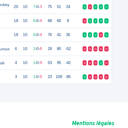
Hockey
20
10
7
-
0
-
3
75
51
24
V
D
V
V
V
18
10
6
-
0
-
4
68
60
8
D
V
V
V
V
18
10
6
-
0
-
4
76
41
35
V
V
V
D
V
uroux
6
10
2
-
0
-
8
28
80
-52
D
D
D
D
D
lub
4
10
1
-
0
-
9
53
95
-42
D
D
D
V
D
3
10
1
-
0
-
9
23
108
-85
V
D
D
D
D
Mentions légales