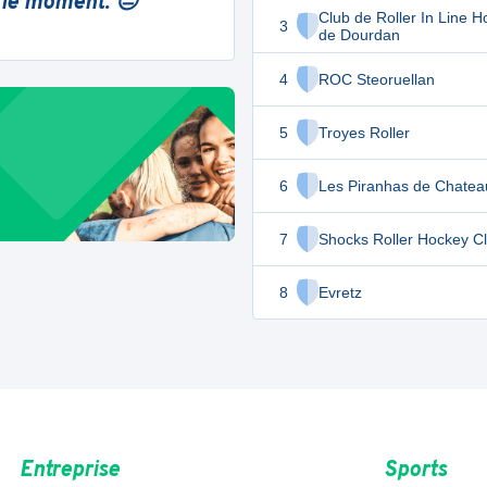
 le moment. 😔
Club de Roller In Line 
3
de Dourdan
4
ROC Steoruellan
5
Troyes Roller
6
Les Piranhas de Chatea
7
Shocks Roller Hockey C
8
Evretz
Entreprise
Sports