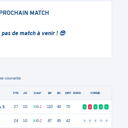
PROCHAIN MATCH
 pas de match à venir ! 😎
ase courante
PTS
JO
G-N-P
BP
BC
DIFF
RATIO
FORME
s 3
27
10
9
-
0
-
1
110
40
70
V
D
V
V
V
24
10
8
-
0
-
2
87
45
42
?
?
?
?
?