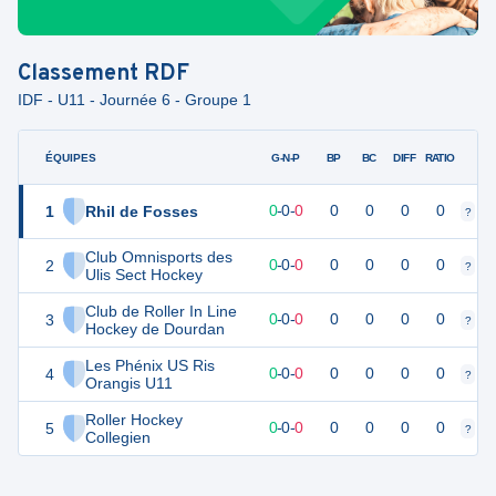
Classement
RDF
IDF - U11 - Journée 6 - Groupe 1
ÉQUIPES
PTS
JO
G-N-P
BP
BC
DIFF
RATIO
1
Rhil de Fosses
0
0
0
-
0
-
0
0
0
0
0
?
?
Club Omnisports des
2
0
0
0
-
0
-
0
0
0
0
0
?
?
Ulis Sect Hockey
Club de Roller In Line
3
0
0
0
-
0
-
0
0
0
0
0
?
?
Hockey de Dourdan
Les Phénix US Ris
4
0
0
0
-
0
-
0
0
0
0
0
?
?
Orangis U11
Roller Hockey
5
0
0
0
-
0
-
0
0
0
0
0
?
?
Collegien