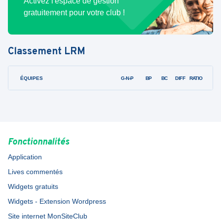
Activez l'espace de gestion
gratuitement pour votre club !
Classement
LRM
ÉQUIPES
PTS
JO
G-N-P
BP
BC
DIFF
RATIO
Fonctionnalités
Application
Lives commentés
Widgets gratuits
Widgets - Extension Wordpress
Site internet MonSiteClub