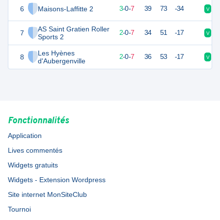
6
Maisons-Laffitte 2
8
10
3
-
0
-
7
39
73
-34
V
D
AS Saint Gratien Roller
7
7
9
2
-
0
-
7
34
51
-17
V
D
Sports 2
Les Hyènes
8
7
9
2
-
0
-
7
36
53
-17
V
D
d'Aubergenville
Fonctionnalités
Application
Lives commentés
Widgets gratuits
Widgets - Extension Wordpress
Site internet MonSiteClub
Tournoi