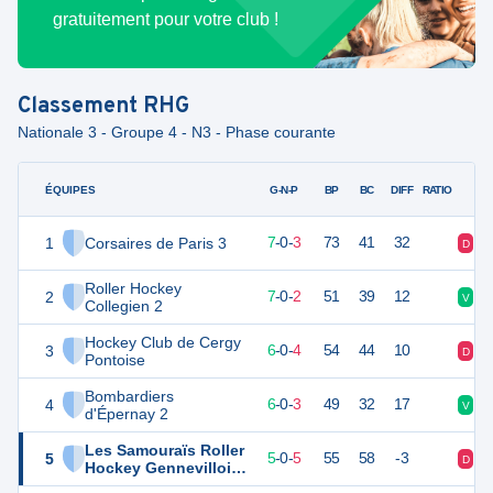
gratuitement pour votre club !
Classement
RHG
Nationale 3 - Groupe 4 - N3 - Phase courante
ÉQUIPES
PTS
JO
G-N-P
BP
BC
DIFF
RATIO
1
Corsaires de Paris 3
22
10
7
-
0
-
3
73
41
32
D
V
Roller Hockey
2
19
9
7
-
0
-
2
51
39
12
V
V
Collegien 2
Hockey Club de Cergy
3
18
10
6
-
0
-
4
54
44
10
D
D
Pontoise
Bombardiers
4
18
9
6
-
0
-
3
49
32
17
V
D
d'Épernay 2
Les Samouraïs Roller
5
15
10
5
-
0
-
5
55
58
-3
D
V
Hockey Gennevillois
2