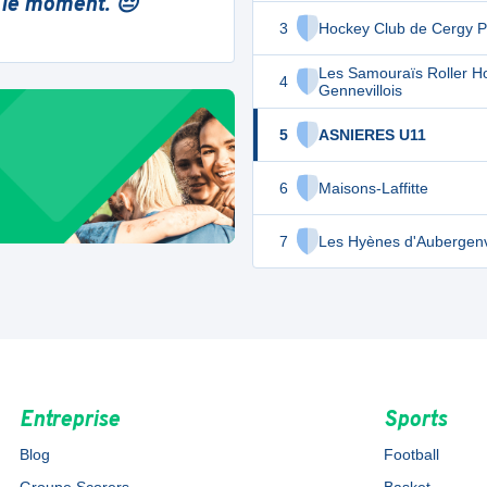
 le moment. 😔
3
Hockey Club de Cergy P
Les Samouraïs Roller H
4
Gennevillois
5
ASNIERES U11
6
Maisons-Laffitte
7
Les Hyènes d'Aubergenv
Entreprise
Sports
Blog
Football