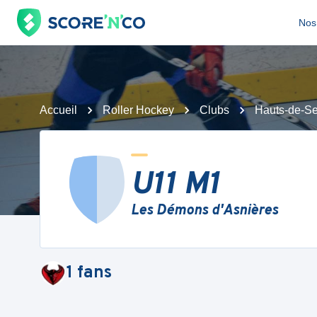
Nos 
Accueil
Roller Hockey
Clubs
Hauts-de-Se
U11 M1
Les Démons d'Asnières
1
fans