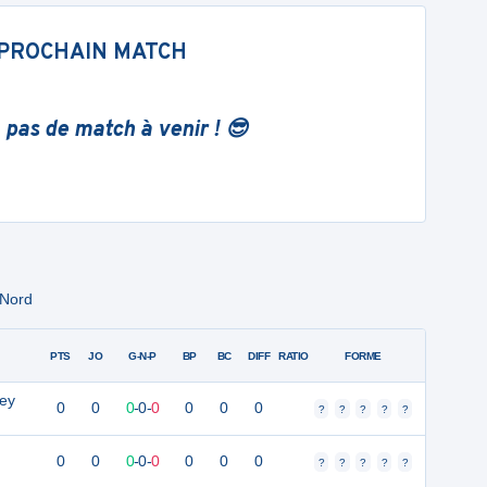
PROCHAIN MATCH
 pas de match à venir ! 😎
 Nord
PTS
JO
G-N-P
BP
BC
DIFF
RATIO
FORME
key
0
0
0
-
0
-
0
0
0
0
?
?
?
?
?
0
0
0
-
0
-
0
0
0
0
?
?
?
?
?