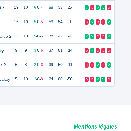
d 3
19
10
6
-
0
-
4
58
33
25
V
D
V
V
D
16
10
5
-
0
-
5
53
54
-1
D
V
D
D
V
Club 2
15
10
5
-
0
-
5
38
42
-4
V
V
D
D
V
ey
9
9
3
-
0
-
6
37
51
-14
D
V
D
D
D
s 2
6
8
2
-
0
-
6
39
50
-11
D
D
V
D
V
Hockey
5
10
2
-
0
-
8
24
80
-56
D
D
V
V
D
Mentions légales