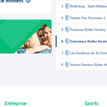
 le moment. 😔
3
Rollerbug - Saint Médar
4
Tarbes Pau Pyrenees 2
5
Toulouse Roller Hockey 
6
Colomiers Roller Hock
7
Les Karibous de St Oren
8
Vixens Pamiers Roller 
Entreprise
Sports