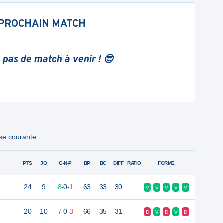
PROCHAIN MATCH
 pas de match à venir ! 😎
ase courante
PTS
JO
G-N-P
BP
BC
DIFF
RATIO
FORME
r
24
9
8
-
0
-
1
63
33
30
V
V
V
V
V
20
10
7
-
0
-
3
66
35
31
D
V
D
V
D