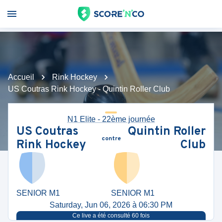
Accueil
Rink Hockey
US Coutras Rink Hockey - Quintin Roller Club
N1 Elite - 22ème journée
US Coutras
Quintin Roller
contre
Rink Hockey
Club
SENIOR M1
SENIOR M1
Saturday, Jun 06, 2026 à 06:30 PM
Ce live a été consulté
60
fois