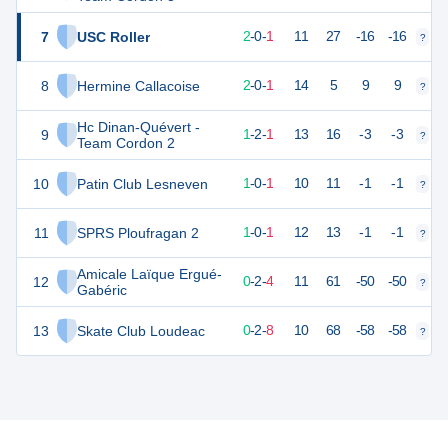
7
USC Roller
6
3
2
-
0
-
1
11
27
-16
-16
?
?
8
Hermine Callacoise
6
3
2
-
0
-
1
14
5
9
9
?
?
Hc Dinan-Quévert -
9
5
4
1
-
2
-
1
13
16
-3
-3
?
?
Team Cordon 2
10
Patin Club Lesneven
3
2
1
-
0
-
1
10
11
-1
-1
?
?
11
SPRS Ploufragan 2
3
2
1
-
0
-
1
12
13
-1
-1
?
?
Amicale Laïque Ergué-
12
2
6
0
-
2
-
4
11
61
-50
-50
?
?
Gabéric
13
Skate Club Loudeac
2
10
0
-
2
-
8
10
68
-58
-58
?
?