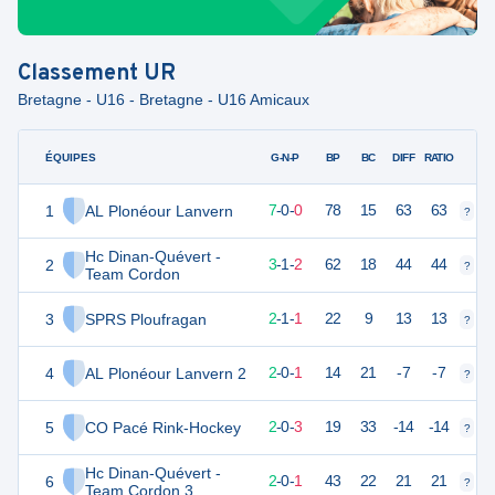
Classement
UR
Bretagne - U16 - Bretagne - U16 Amicaux
ÉQUIPES
PTS
JO
G-N-P
BP
BC
DIFF
RATIO
1
AL Plonéour Lanvern
21
7
7
-
0
-
0
78
15
63
63
?
?
Hc Dinan-Quévert -
2
10
6
3
-
1
-
2
62
18
44
44
?
?
Team Cordon
3
SPRS Ploufragan
7
4
2
-
1
-
1
22
9
13
13
?
?
4
AL Plonéour Lanvern 2
6
3
2
-
0
-
1
14
21
-7
-7
?
?
5
CO Pacé Rink-Hockey
6
5
2
-
0
-
3
19
33
-14
-14
?
?
Hc Dinan-Quévert -
6
6
3
2
-
0
-
1
43
22
21
21
?
?
Team Cordon 3