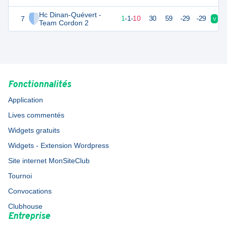
Hc Dinan-Quévert -
7
4
12
1
-
1
-
10
30
59
-29
-29
V
D
Team Cordon 2
Fonctionnalités
Application
Lives commentés
Widgets gratuits
Widgets - Extension Wordpress
Site internet MonSiteClub
Tournoi
Convocations
Clubhouse
Entreprise