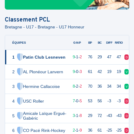
Classement
PCL
Bretagne - U17 - Bretagne - U17 Honneur
ÉQUIPES
PTS
JO
G-N-P
BP
BC
DIFF
RATIO
1
Patin Club Lesneven
28
12
9
-
1
-
2
76
29
47
47
D
V
2
AL Plonéour Lanvern
27
12
9
-
0
-
3
61
42
19
19
V
V
3
Hermine Callacoise
26
12
8
-
2
-
2
70
36
34
34
V
V
4
USC Roller
21
12
7
-
0
-
5
53
56
-3
-3
D
D
Amicale Laïque Ergué-
5
10
12
3
-
1
-
8
29
72
-43
-43
D
D
Gabéric
6
CO Pacé Rink-Hockey
7
12
2
-
1
-
9
36
61
-25
-25
D
D