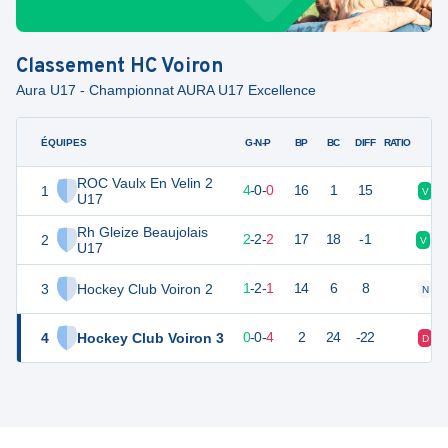
Classement
HC Voiron
Aura U17 - Championnat AURA U17 Excellence
ÉQUIPES
PTS
JO
G-N-P
BP
BC
DIFF
RATIO
ROC Vaulx En Velin 2
1
12
4
4
-
0
-
0
16
1
15
V
U17
Rh Gleize Beaujolais
2
8
6
2
-
2
-
2
17
18
-1
V
N
U17
3
Hockey Club Voiron 2
5
4
1
-
2
-
1
14
6
8
N
4
Hockey Club Voiron 3
0
4
0
-
0
-
4
2
24
-22
D