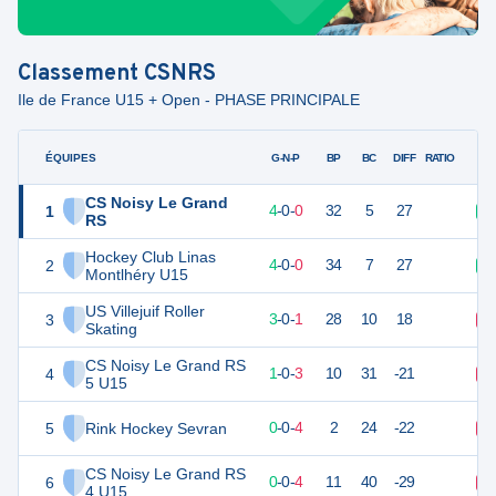
Classement
CSNRS
Ile de France U15 + Open - PHASE PRINCIPALE
ÉQUIPES
PTS
JO
G-N-P
BP
BC
DIFF
RATIO
CS Noisy Le Grand
1
12
4
4
-
0
-
0
32
5
27
V
RS
Hockey Club Linas
2
12
4
4
-
0
-
0
34
7
27
V
Montlhéry U15
US Villejuif Roller
3
9
4
3
-
0
-
1
28
10
18
D
Skating
CS Noisy Le Grand RS
4
3
4
1
-
0
-
3
10
31
-21
D
5 U15
5
Rink Hockey Sevran
0
4
0
-
0
-
4
2
24
-22
D
CS Noisy Le Grand RS
6
0
4
0
-
0
-
4
11
40
-29
D
4 U15