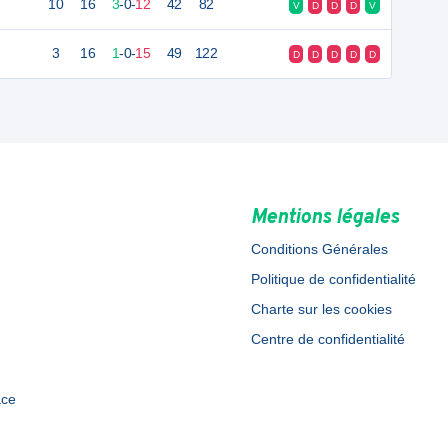
10
16
3
-
0
-
12
42
82
V
D
D
D
V
3
16
1
-
0
-
15
49
122
D
D
D
D
D
Mentions légales
Conditions Générales
Politique de confidentialité
Charte sur les cookies
Centre de confidentialité
ace