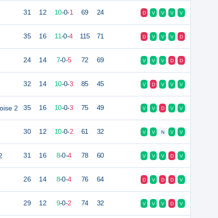
31
12
10
-
0
-
1
69
24
D
V
V
V
V
35
16
11
-
0
-
4
115
71
D
V
V
V
D
24
14
7
-
0
-
5
72
69
V
V
V
D
D
32
14
10
-
0
-
3
85
45
V
D
V
V
V
oise 2
35
16
10
-
0
-
3
75
49
V
V
D
V
V
30
12
10
-
0
-
2
61
32
V
V
N
V
V
2
31
16
8
-
0
-
4
78
60
V
V
V
D
V
26
14
8
-
0
-
4
76
64
D
V
D
D
V
29
12
9
-
0
-
2
74
32
V
V
V
D
V