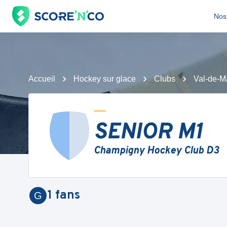
Nos 
Accueil
Hockey sur glace
Clubs
Val-de-M
SENIOR M1
Champigny Hockey Club D3
1
fans
G