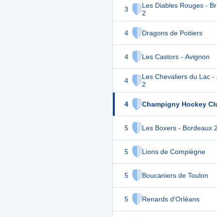
Les Diables Rouges - B
3
2
4
Dragons de Poitiers
4
Les Castors - Avignon
Les Chevaliers du Lac -
4
2
4
Champigny Hockey Cl
5
Les Boxers - Bordeaux 
5
Lions de Compiègne
5
Boucaniers de Toulon
5
Renards d'Orléans