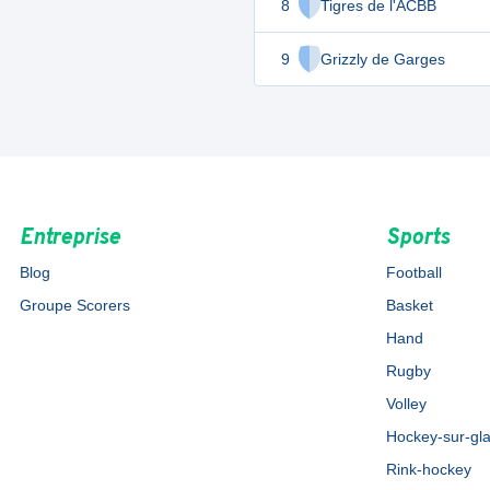
8
Tigres de l'ACBB
9
Grizzly de Garges
Entreprise
Sports
Blog
Football
Groupe Scorers
Basket
Hand
Rugby
Volley
Hockey-sur-gl
Rink-hockey