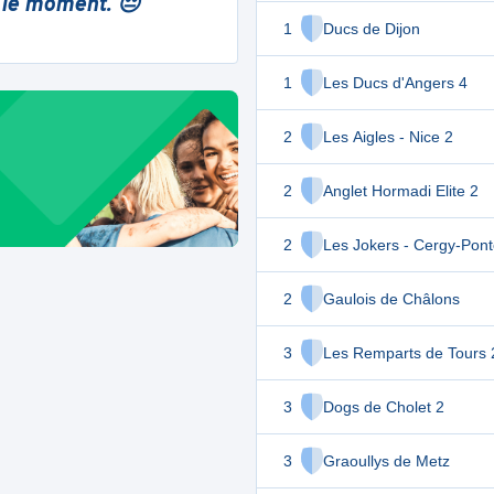
 le moment. 😔
1
Ducs de Dijon
1
Les Ducs d'Angers 4
2
Les Aigles - Nice 2
2
Anglet Hormadi Elite 2
2
Les Jokers - Cergy-Pont
2
Gaulois de Châlons
3
Les Remparts de Tours 
3
Dogs de Cholet 2
3
Graoullys de Metz