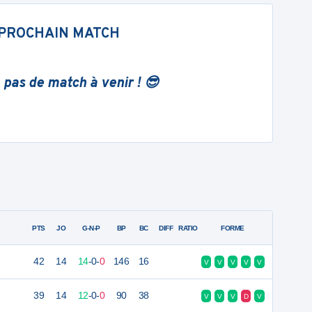
PROCHAIN MATCH
 pas de match à venir ! 😎
PTS
JO
G-N-P
BP
BC
DIFF
RATIO
FORME
42
14
14
-
0
-
0
146
16
V
V
V
V
V
39
14
12
-
0
-
0
90
38
V
V
V
D
V