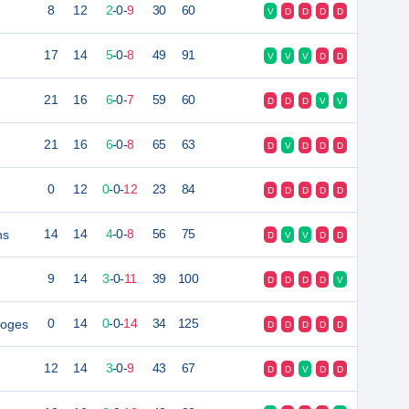
8
12
2
-
0
-
9
30
60
V
D
D
D
D
17
14
5
-
0
-
8
49
91
V
V
V
D
D
21
16
6
-
0
-
7
59
60
D
D
D
V
V
21
16
6
-
0
-
8
65
63
D
V
D
D
D
0
12
0
-
0
-
12
23
84
D
D
D
D
D
ns
14
14
4
-
0
-
8
56
75
D
V
V
D
D
9
14
3
-
0
-
11
39
100
D
D
D
D
V
moges
0
14
0
-
0
-
14
34
125
D
D
D
D
D
12
14
3
-
0
-
9
43
67
D
D
V
D
D