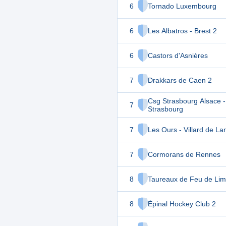
6
Tornado Luxembourg
6
Les Albatros - Brest 2
6
Castors d'Asnières
7
Drakkars de Caen 2
Csg Strasbourg Alsace -
7
Strasbourg
7
Les Ours - Villard de La
7
Cormorans de Rennes
8
Taureaux de Feu de Li
8
Épinal Hockey Club 2