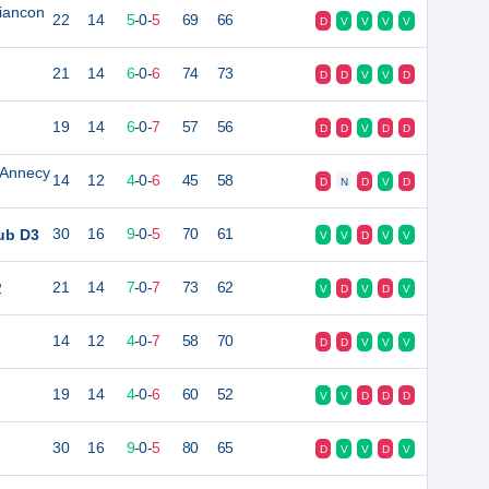
riancon
22
14
5
-
0
-
5
69
66
D
V
V
V
V
21
14
6
-
0
-
6
74
73
D
D
V
V
D
19
14
6
-
0
-
7
57
56
D
D
V
D
D
 Annecy
14
12
4
-
0
-
6
45
58
D
N
D
V
D
ub D3
30
16
9
-
0
-
5
70
61
V
V
D
V
V
2
21
14
7
-
0
-
7
73
62
V
D
V
D
V
14
12
4
-
0
-
7
58
70
D
D
V
V
V
19
14
4
-
0
-
6
60
52
V
V
D
D
D
30
16
9
-
0
-
5
80
65
D
V
V
D
V