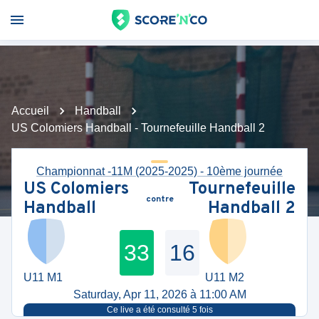
Accueil
Handball
US Colomiers Handball - Tournefeuille Handball 2
Championnat -11M (2025-2025) - 10ème journée
US Colomiers
Tournefeuille
contre
Handball
Handball 2
33
16
U11 M1
U11 M2
Saturday, Apr 11, 2026 à 11:00 AM
Ce live a été consulté
5
fois