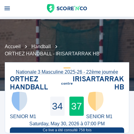
Accueil
Handball
ORTHEZ HANDBALL - IRISARTARRAK HB
Nationale 3 Masculine 2025-26 - 22ème journée
ORTHEZ
IRISARTARRAK
contre
HANDBALL
HB
34
37
SENIOR M1
SENIOR M1
Saturday, May 30, 2026 à 07:00 PM
Ce live a été consulté
758
fois