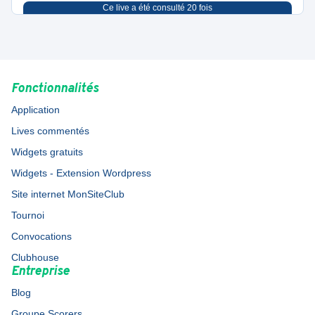
Ce live a été consulté
20
fois
Fonctionnalités
Application
Lives commentés
Widgets gratuits
Widgets - Extension Wordpress
Site internet MonSiteClub
Tournoi
Convocations
Clubhouse
Entreprise
Blog
Groupe Scorers