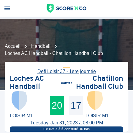
Accueil
Handball
Loches AC Handball - Chatillon Handball Club
Defi Loisir 37 - 1ère journée
Loches AC
Chatillon
contre
Handball
Handball Club
20
17
LOISIR M1
LOISIR M1
Tuesday, Jan 31, 2023 à 08:00 PM
Ce live a été consulté
36
fois