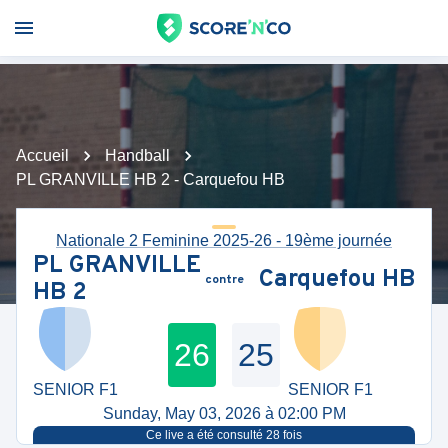
Accueil
Handball
PL GRANVILLE HB 2 - Carquefou HB
Nationale 2 Feminine 2025-26 - 19ème journée
PL GRANVILLE
Carquefou HB
contre
HB 2
26
25
SENIOR F1
SENIOR F1
Sunday, May 03, 2026 à 02:00 PM
Ce live a été consulté
28
fois