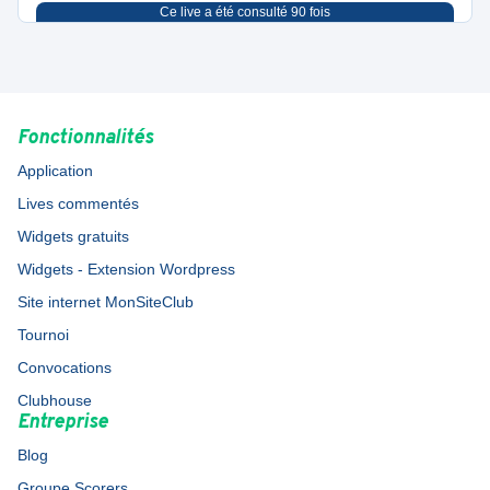
Ce live a été consulté
90
fois
Fonctionnalités
Application
Lives commentés
Widgets gratuits
Widgets - Extension Wordpress
Site internet MonSiteClub
Tournoi
Convocations
Clubhouse
Entreprise
Blog
Groupe Scorers