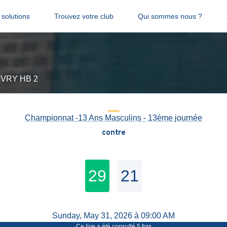
solutions
Trouvez votre club
Qui sommes nous ?
S IVRY HB 2
Championnat -13 Ans Masculins - 13ème journée
contre
29
21
Sunday, May 31, 2026 à 09:00 AM
Ce live a été consulté
5
fois