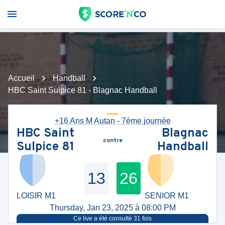
Accueil
Handball
HBC Saint Sulpice 81 - Blagnac Handball
+16 Ans M Autan - 7ème journée
HBC Saint
Blagnac
contre
Sulpice 81
Handball
13
26
LOISIR M1
SENIOR M1
Thursday, Jan 23, 2025 à 08:00 PM
Ce live a été consulté
31
fois