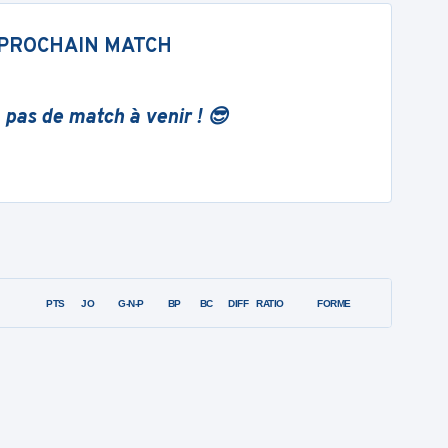
PROCHAIN MATCH
 pas de match à venir ! 😎
PTS
JO
G-N-P
BP
BC
DIFF
RATIO
FORME