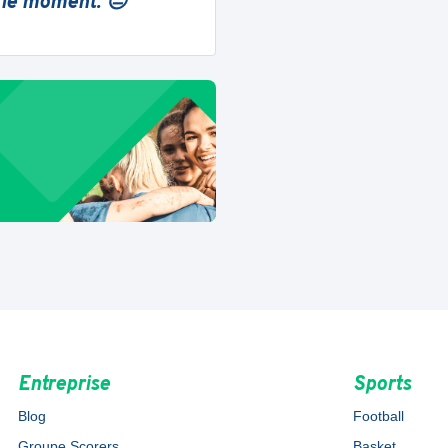
 le moment. 😔
Entreprise
Sports
Blog
Football
Groupe Scorers
Basket