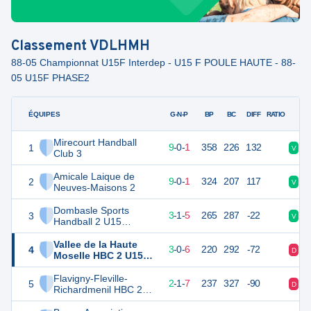
Classement
VDLHMH
88-05 Championnat U15F Interdep - U15 F POULE HAUTE - 88-
05 U15F PHASE2
ÉQUIPES
PTS
JO
G-N-P
BP
BC
DIFF
RATIO
Mirecourt Handball
1
28
10
9
-
0
-
1
358
226
132
V
V
Club 3
Amicale Laique de
2
28
10
9
-
0
-
1
324
207
117
V
V
Neuves-Maisons 2
Dombasle Sports
3
16
9
3
-
1
-
5
265
287
-22
V
D
Handball 2 U15
Féminines
Vallee de la Haute
4
15
9
3
-
0
-
6
220
292
-72
D
D
Moselle HBC 2 U15
Féminines
Flavigny-Fleville-
5
15
10
2
-
1
-
7
237
327
-90
D
V
Richardmenil HBC 2
U15 Féminines