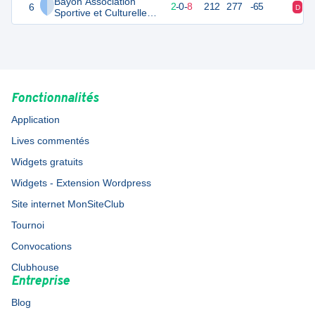
Bayon Association
6
14
10
2
-
0
-
8
212
277
-65
D
D
Sportive et Culturelle 2
U15 Féminines
Fonctionnalités
Application
Lives commentés
Widgets gratuits
Widgets - Extension Wordpress
Site internet MonSiteClub
Tournoi
Convocations
Clubhouse
Entreprise
Blog