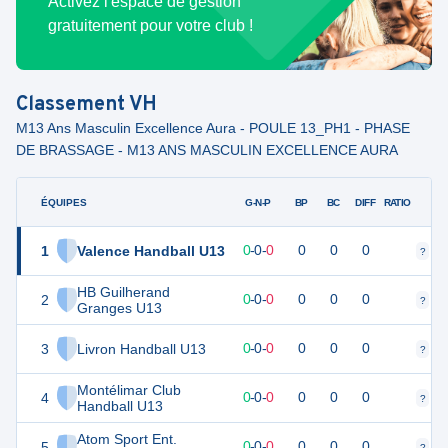
Activez l'espace de gestion
gratuitement pour votre club !
Classement
VH
M13 Ans Masculin Excellence Aura - POULE 13_PH1 - PHASE
DE BRASSAGE - M13 ANS MASCULIN EXCELLENCE AURA
ÉQUIPES
PTS
JO
G-N-P
BP
BC
DIFF
RATIO
1
Valence Handball U13
0
0
0
-
0
-
0
0
0
0
?
?
HB Guilherand
2
0
0
0
-
0
-
0
0
0
0
?
?
Granges U13
3
Livron Handball U13
0
0
0
-
0
-
0
0
0
0
?
?
Montélimar Club
4
0
0
0
-
0
-
0
0
0
0
?
?
Handball U13
Atom Sport Ent.
5
0
0
0
-
0
-
0
0
0
0
?
?