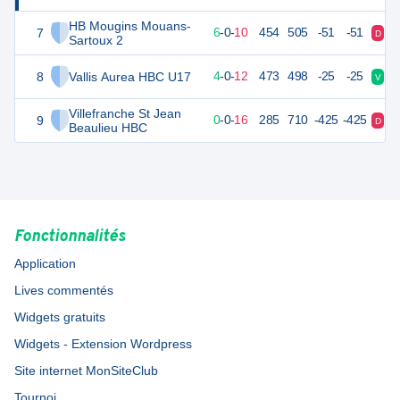
HB Mougins Mouans-
7
28
16
6
-
0
-
10
454
505
-51
-51
D
V
Sartoux 2
8
Vallis Aurea HBC U17
23
16
4
-
0
-
12
473
498
-25
-25
V
D
Villefranche St Jean
9
16
16
0
-
0
-
16
285
710
-425
-425
D
D
Beaulieu HBC
Fonctionnalités
Application
Lives commentés
Widgets gratuits
Widgets - Extension Wordpress
Site internet MonSiteClub
Tournoi