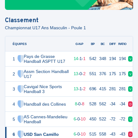
Classement
Championnat U17 Ans Masculin - Poule 1
ÉQUIPES
PTS
JO
G-N-P
BP
BC
DIFF
RATIO
Pays de Grasse
1
45
16
14
-
1
-
1
542
348
194
194
V
V
Handball ASPTT U17
Assm Section Handball
2
44
16
13
-
0
-
2
551
376
175
175
V
D
U17
Cavigal Nice Sports
3
43
16
13
-
1
-
2
696
415
281
281
V
V
Handball 3
4
Handball des Collines
32
16
8
-
0
-
8
528
562
-34
-34
D
V
AS Cannes-Mandelieu
5
28
16
6
-
0
-
10
450
522
-72
-72
V
D
Handball
6
USD San Camillo
28
16
6
-
0
-
10
515
558
-43
-43
D
D