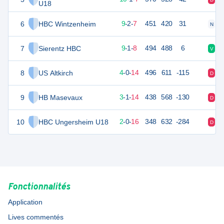
U18
6
HBC Wintzenheim
37
18
9
-
2
-
7
451
420
31
N
V
7
Sierentz HBC
37
18
9
-
1
-
8
494
488
6
V
D
8
US Altkirch
25
18
4
-
0
-
14
496
611
-115
D
D
9
HB Masevaux
24
18
3
-
1
-
14
438
568
-130
D
D
10
HBC Ungersheim U18
22
18
2
-
0
-
16
348
632
-284
D
D
Fonctionnalités
Application
Lives commentés