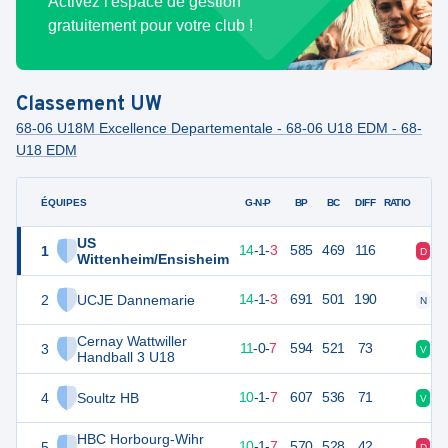
Activez l'espace de gestion
gratuitement pour votre club !
Classement
UW
68-06 U18M Excellence Departementale - 68-06 U18 EDM - 68-
U18 EDM
ÉQUIPES
PTS
JO
G-N-P
BP
BC
DIFF
RATIO
US
1
47
18
14
-
1
-
3
585
469
116
D
V
Wittenheim/Ensisheim
2
UCJE Dannemarie
47
18
14
-
1
-
3
691
501
190
N
V
Cernay Wattwiller
3
40
18
11
-
0
-
7
594
521
73
V
D
Handball 3 U18
4
Soultz HB
39
18
10
-
1
-
7
607
536
71
V
V
HBC Horbourg-Wihr
5
39
18
10
-
1
-
7
570
528
42
D
V