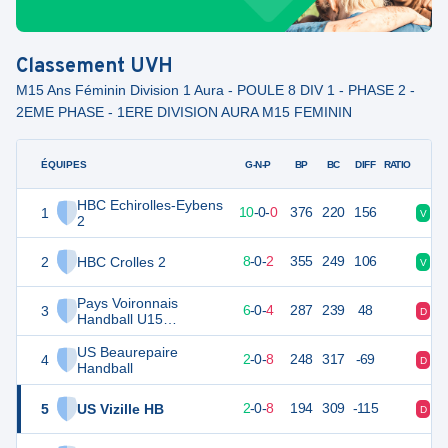
Classement
UVH
M15 Ans Féminin Division 1 Aura - POULE 8 DIV 1 - PHASE 2 -
2EME PHASE - 1ERE DIVISION AURA M15 FEMININ
ÉQUIPES
PTS
JO
G-N-P
BP
BC
DIFF
RATIO
HBC Echirolles-Eybens
1
30
10
10
-
0
-
0
376
220
156
V
V
2
2
HBC Crolles 2
26
10
8
-
0
-
2
355
249
106
V
V
Pays Voironnais
3
22
10
6
-
0
-
4
287
239
48
D
D
Handball U15
Féminines
US Beaurepaire
4
14
10
2
-
0
-
8
248
317
-69
D
V
Handball
5
US Vizille HB
14
10
2
-
0
-
8
194
309
-115
D
D