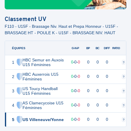
Classement
UV
F110 - U15F - Brassage Niv. Haut et Prepa Honneur - U15F -
BRASSAGE HT - POULE K - U15F - BRASSAGE NIV. HAUT
ÉQUIPES
PTS
JO
G-N-P
BP
BC
DIFF
RATIO
HBC Semur en Auxois
1
0
0
0
-
0
-
0
0
0
0
?
?
U15 Féminines
HBC Auxerrois U15
2
0
0
0
-
0
-
0
0
0
0
?
?
Féminines
US Toucy Handball
3
0
0
0
-
0
-
0
0
0
0
?
?
U15 Féminines
AS Clamecycoise U15
4
0
0
0
-
0
-
0
0
0
0
?
?
Féminines
5
US Villeneuve/Yonne
0
0
0
-
0
-
0
0
0
0
?
?