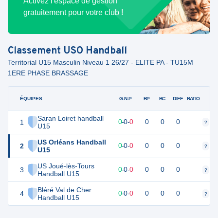
Activez l'espace de gestion
gratuitement pour votre club !
Classement
USO Handball
Territorial U15 Masculin Niveau 1 26/27 - ELITE PA - TU15M
1ERE PHASE BRASSAGE
ÉQUIPES
PTS
JO
G-N-P
BP
BC
DIFF
RATIO
Saran Loiret handball
1
0
0
0
-
0
-
0
0
0
0
?
?
U15
US Orléans Handball
2
0
0
0
-
0
-
0
0
0
0
?
?
U15
US Joué-lès-Tours
3
0
0
0
-
0
-
0
0
0
0
?
?
Handball U15
Bléré Val de Cher
4
0
0
0
-
0
-
0
0
0
0
?
?
Handball U15