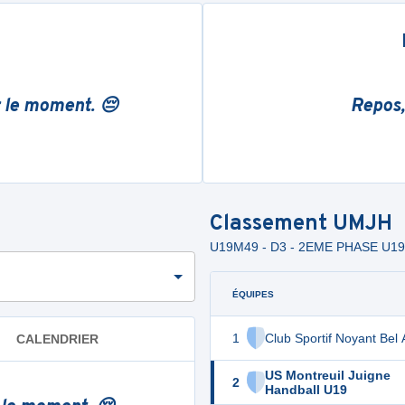
r le moment. 😔
Repos,
Classement
UMJH
U19M49 - D3 - 2EME PHASE U1
ÉQUIPES
1
Club Sportif Noyant Bel 
CALENDRIER
US Montreuil Juigne
2
Handball U19