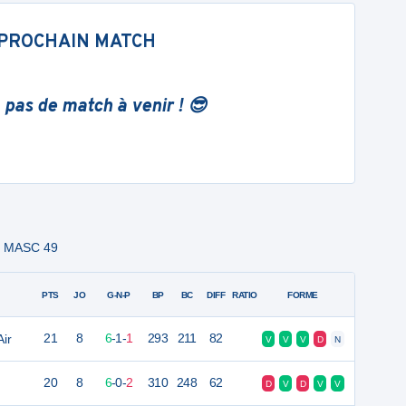
PROCHAIN MATCH
 pas de match à venir ! 😎
9 MASC 49
PTS
JO
G-N-P
BP
BC
DIFF
RATIO
FORME
Air
21
8
6
-
1
-
1
293
211
82
V
V
V
D
N
20
8
6
-
0
-
2
310
248
62
D
V
D
V
V