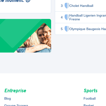
 le moment. 😔
3
Cholet Handball
Handball Ligerien Ingra
4
Fresne
5
Olympique Baugeois Ha
Entreprise
Sports
Blog
Football
Groupe Scorers
Basket