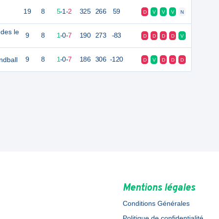
19
8
5
-
1
-
2
325
266
59
D
V
V
V
N
ndes le
9
8
1
-
0
-
7
190
273
-83
D
D
D
D
V
ndball
9
8
1
-
0
-
7
186
306
-120
D
V
D
D
D
Mentions légales
Conditions Générales
Politique de confidentialité