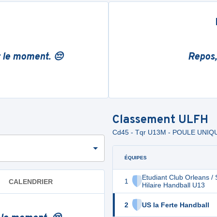
r le moment. 😔
Repos,
Classement
ULFH
Cd45 - Tqr U13M - POULE UNIQ
ÉQUIPES
Etudiant Club Orleans / 
1
CALENDRIER
Hilaire Handball U13
2
US la Ferte Handball