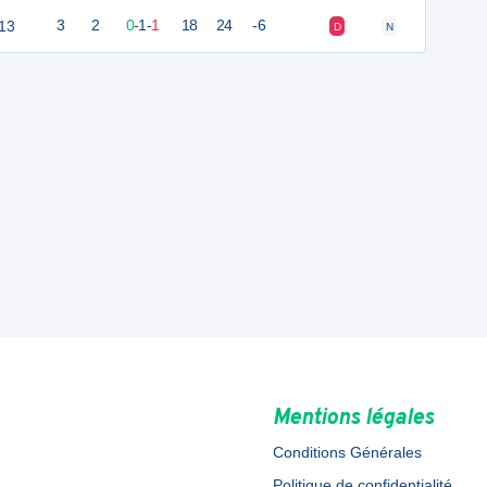
13
3
2
0
-
1
-
1
18
24
-6
D
N
Mentions légales
Conditions Générales
Politique de confidentialité