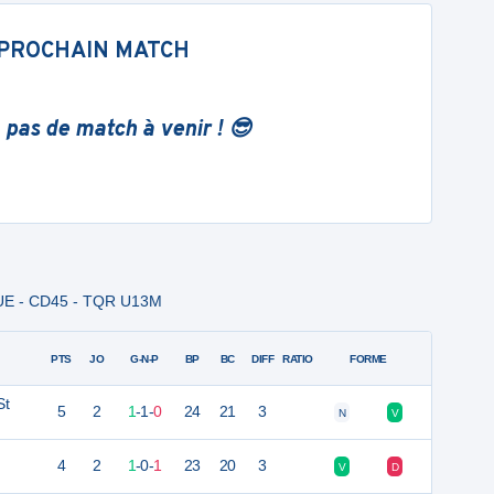
PROCHAIN MATCH
 pas de match à venir ! 😎
UE - CD45 - TQR U13M
PTS
JO
G-N-P
BP
BC
DIFF
RATIO
FORME
St
5
2
1
-
1
-
0
24
21
3
N
V
4
2
1
-
0
-
1
23
20
3
V
D