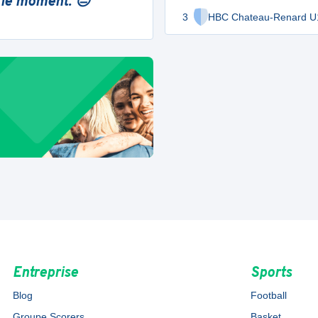
 le moment. 😔
3
HBC Chateau-Renard U
Entreprise
Sports
Blog
Football
Groupe Scorers
Basket