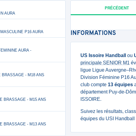
PRÉCÉDENT
LIN AURA
ION MASCULINE P16 AURA
INFORMATIONS
FEMININE AURA -
US Issoire Handball
ou
principale SENIOR M1
év
ligue Ligue Auvergne–Rh
 DE BRASSAGE - M18 ANS
Division Féminine P16 Au
club compte
13 équipes
a
département Puy-de-Dôme 
ISSOIRE.
 DE BRASSAGE - M15 ANS
Suivez les résultats, cla
équipes du USI Handball 
 DE BRASSAGE - M13 ANS