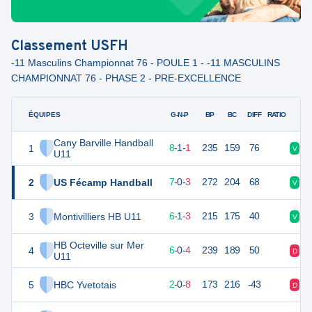
Classement
USFH
-11 Masculins Championnat 76 - POULE 1 - -11 MASCULINS
CHAMPIONNAT 76 - PHASE 2 - PRE-EXCELLENCE
ÉQUIPES
PTS
JO
G-N-P
BP
BC
DIFF
RATIO
Cany Barville Handball
1
27
10
8
-
1
-
1
235
159
76
V
N
U11
2
US Fécamp Handball
24
10
7
-
0
-
3
272
204
68
V
D
3
Montivilliers HB U11
22
10
6
-
1
-
3
215
175
40
V
N
HB Octeville sur Mer
4
22
10
6
-
0
-
4
239
189
50
D
V
U11
5
HBC Yvetotais
14
10
2
-
0
-
8
173
216
-43
D
D