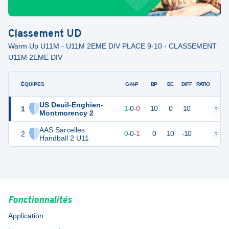
Classement
UD
Warm Up U11M - U11M 2EME DIV PLACE 9-10 - CLASSEMENT
U11M 2EME DIV
ÉQUIPES
PTS
JO
G-N-P
BP
BC
DIFF
RATIO
US Deuil-Enghien-
1
3
1
1
-
0
-
0
10
0
10
?
?
Montmorency 2
AAS Sarcelles
2
0
1
0
-
0
-
1
0
10
-10
?
?
Handball 2 U11
Fonctionnalités
Application