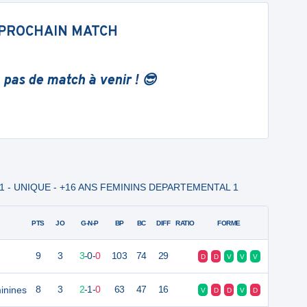
PROCHAIN MATCH
 pas de match à venir ! 😎
l 1 - UNIQUE - +16 ANS FEMININS DEPARTEMENTAL 1
PTS
JO
G-N-P
BP
BC
DIFF
RATIO
FORME
9
3
3
-
0
-
0
103
74
29
D
D
V
V
V
inines
8
3
2
-
1
-
0
63
47
16
V
D
D
V
D