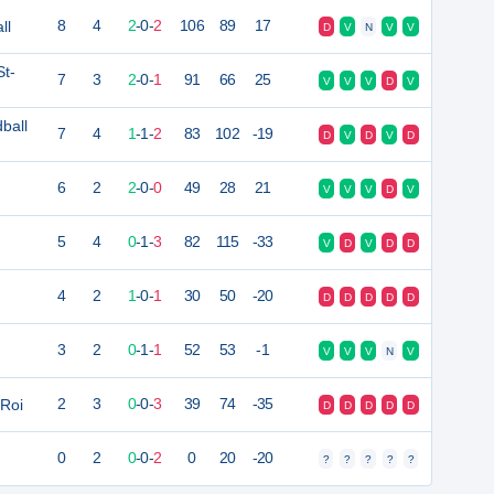
ll
8
4
2
-
0
-
2
106
89
17
D
V
N
V
V
St-
7
3
2
-
0
-
1
91
66
25
V
V
V
D
V
ball
7
4
1
-
1
-
2
83
102
-19
D
V
D
V
D
6
2
2
-
0
-
0
49
28
21
V
V
V
D
V
5
4
0
-
1
-
3
82
115
-33
V
D
V
D
D
4
2
1
-
0
-
1
30
50
-20
D
D
D
D
D
3
2
0
-
1
-
1
52
53
-1
V
V
V
N
V
 Roi
2
3
0
-
0
-
3
39
74
-35
D
D
D
D
D
0
2
0
-
0
-
2
0
20
-20
?
?
?
?
?