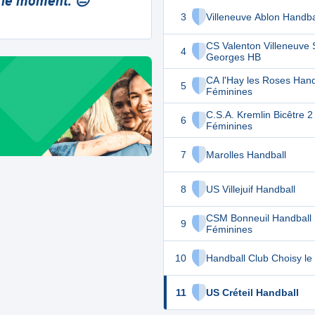
 le moment. 😔
3
Villeneuve Ablon Handba
CS Valenton Villeneuve 
4
Georges HB
CA l'Hay les Roses Hand
5
Féminines
C.S.A. Kremlin Bicêtre 2
6
Féminines
7
Marolles Handball
8
US Villejuif Handball
CSM Bonneuil Handball
9
Féminines
10
Handball Club Choisy le
11
US Créteil Handball