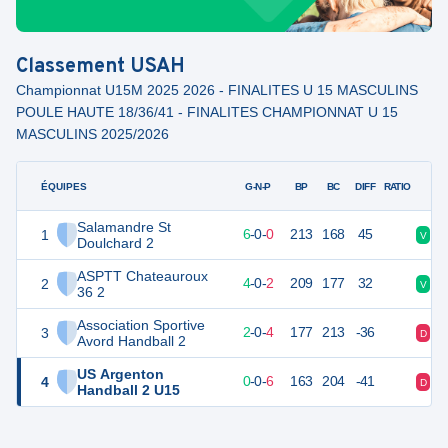
Classement
USAH
Championnat U15M 2025 2026 - FINALITES U 15 MASCULINS
POULE HAUTE 18/36/41 - FINALITES CHAMPIONNAT U 15
MASCULINS 2025/2026
ÉQUIPES
PTS
JO
G-N-P
BP
BC
DIFF
RATIO
Salamandre St
1
18
6
6
-
0
-
0
213
168
45
V
V
Doulchard 2
ASPTT Chateauroux
2
14
6
4
-
0
-
2
209
177
32
V
D
36 2
Association Sportive
3
10
6
2
-
0
-
4
177
213
-36
D
V
Avord Handball 2
US Argenton
4
6
6
0
-
0
-
6
163
204
-41
D
D
Handball 2 U15