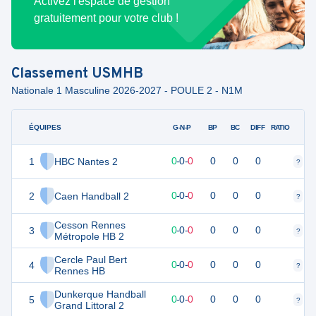
Activez l'espace de gestion
gratuitement pour votre club !
Classement
USMHB
Nationale 1 Masculine 2026-2027 - POULE 2 - N1M
ÉQUIPES
PTS
JO
G-N-P
BP
BC
DIFF
RATIO
1
HBC Nantes 2
0
0
0
-
0
-
0
0
0
0
?
?
2
Caen Handball 2
0
0
0
-
0
-
0
0
0
0
?
?
Cesson Rennes
3
0
0
0
-
0
-
0
0
0
0
?
?
Métropole HB 2
Cercle Paul Bert
4
0
0
0
-
0
-
0
0
0
0
?
?
Rennes HB
Dunkerque Handball
5
0
0
0
-
0
-
0
0
0
0
?
?
Grand Littoral 2