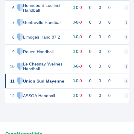
Hennebont-Lochrist
6
0
0
0
-
0
-
0
0
0
0
?
?
Handball
7
Gonfreville Handball
0
0
0
-
0
-
0
0
0
0
?
?
8
Limoges Hand 87 2
0
0
0
-
0
-
0
0
0
0
?
?
9
Rouen Handball
0
0
0
-
0
-
0
0
0
0
?
?
Le Chesnay Yvelines
10
0
0
0
-
0
-
0
0
0
0
?
?
Handball
11
Union Sud Mayenne
0
0
0
-
0
-
0
0
0
0
?
?
12
ASSOA Handball
0
0
0
-
0
-
0
0
0
0
?
?