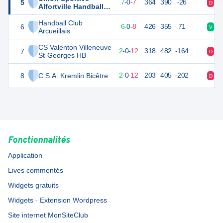
5
28
14
7
-
0
-
7
364
390
-26
D
V
Alfortville Handball 2
U15 Féminines
Handball Club
6
26
14
6
-
0
-
8
426
355
71
V
V
Arcueillais
CS Valenton Villeneuve
7
18
14
2
-
0
-
12
318
482
-164
D
D
St-Georges HB
8
C.S.A. Kremlin Bicêtre
17
14
2
-
0
-
12
203
405
-202
D
D
Fonctionnalités
Application
Lives commentés
Widgets gratuits
Widgets - Extension Wordpress
Site internet MonSiteClub