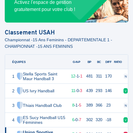
Activez l'espace de gestion
gratuitement pour votre club !
Classement
USAH
Championnat -15 Ans Feminins - DEPARTEMENTALE 1 -
CHAMPIONNAT -15 ANS FEMININS
ÉQUIPES
PTS
JO
G-N-P
BP
BC
DIFF
RATIO
Stella Sports Saint
1
39
14
12
-
1
-
1
481
311
170
N
V
Maur Handball 3
2
US Ivry Handball
36
14
11
-
0
-
3
439
293
146
V
D
3
Thiais Handball Club
31
14
8
-
1
-
5
389
366
23
N
D
ES Sucy Handball U15
4
28
14
6
-
0
-
7
302
320
-18
V
D
Féminines
Union Sportive