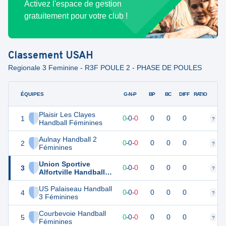
Activez l'espace de gestion
gratuitement pour votre club !
Classement
USAH
Regionale 3 Feminine - R3F POULE 2 - PHASE DE POULES
ÉQUIPES
PTS
JO
G-N-P
BP
BC
DIFF
RATIO
Plaisir Les Clayes
1
0
0
0
-
0
-
0
0
0
0
?
?
Handball Féminines
Aulnay Handball 2
2
0
0
0
-
0
-
0
0
0
0
?
?
Féminines
Union Sportive
3
0
0
0
-
0
-
0
0
0
0
?
?
Alfortville Handball 2
Féminines
US Palaiseau Handball
4
0
0
0
-
0
-
0
0
0
0
?
?
3 Féminines
Courbevoie Handball
5
0
0
0
-
0
-
0
0
0
0
?
?
Féminines