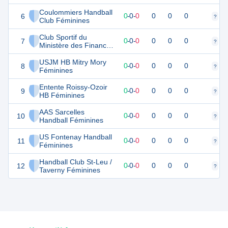
Coulommiers Handball
6
0
0
0
-
0
-
0
0
0
0
?
?
Club Féminines
Club Sportif du
7
0
0
0
-
0
-
0
0
0
0
?
?
Ministère des Finances
2 Féminines
USJM HB Mitry Mory
8
0
0
0
-
0
-
0
0
0
0
?
?
Féminines
Entente Roissy-Ozoir
9
0
0
0
-
0
-
0
0
0
0
?
?
HB Féminines
AAS Sarcelles
10
0
0
0
-
0
-
0
0
0
0
?
?
Handball Féminines
US Fontenay Handball
11
0
0
0
-
0
-
0
0
0
0
?
?
Féminines
Handball Club St-Leu /
12
0
0
0
-
0
-
0
0
0
0
?
?
Taverny Féminines