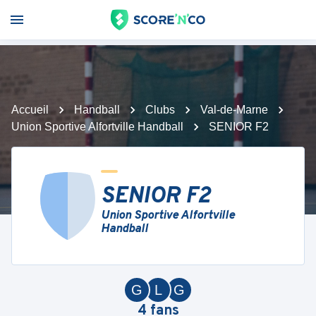
Accueil
Handball
Clubs
Val-de-Marne
Union Sportive Alfortville Handball
SENIOR F2
SENIOR F2
Union Sportive Alfortville
Handball
G
L
G
4
fans