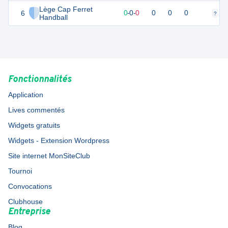
Féminines
Lège Cap Ferret
6
0
0
0
-
0
-
0
0
0
0
?
?
Handball
Fonctionnalités
Application
Lives commentés
Widgets gratuits
Widgets - Extension Wordpress
Site internet MonSiteClub
Tournoi
Convocations
Clubhouse
Entreprise
Blog