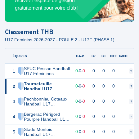
Activez l'espace de gestion
gratuitement pour votre club !
Classement
THB
U17 Feminins 2026-2027 - POULE 2 - U17F (PHASE 1)
ÉQUIPES
PTS
JO
G-N-P
BP
BC
DIFF
RATIO
SPUC Pessac Handball
1
0
0
0
-
0
-
0
0
0
0
?
?
U17 Féminines
Tournefeuille
2
0
0
0
-
0
-
0
0
0
0
?
?
Handball U17
Féminines
Pechbonnieu Coteaux
3
0
0
0
-
0
-
0
0
0
0
?
?
Handball U17
Féminines
Bergerac Périgord
4
0
0
0
-
0
-
0
0
0
0
?
?
Pourpre Handball U17
Féminines
Stade Montois
5
0
0
0
-
0
-
0
0
0
0
?
?
Handball U17