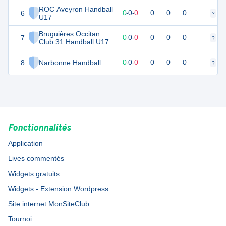
ROC Aveyron Handball
6
0
0
0
-
0
-
0
0
0
0
?
?
U17
Bruguières Occitan
7
0
0
0
-
0
-
0
0
0
0
?
?
Club 31 Handball U17
8
Narbonne Handball
0
0
0
-
0
-
0
0
0
0
?
?
Fonctionnalités
Application
Lives commentés
Widgets gratuits
Widgets - Extension Wordpress
Site internet MonSiteClub
Tournoi