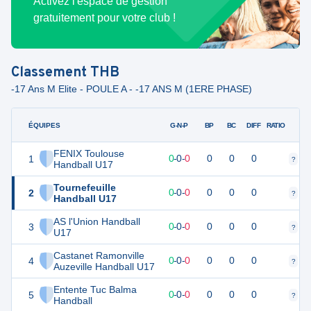
Activez l'espace de gestion
gratuitement pour votre club !
Classement
THB
-17 Ans M Elite - POULE A - -17 ANS M (1ERE PHASE)
ÉQUIPES
PTS
JO
G-N-P
BP
BC
DIFF
RATIO
FENIX Toulouse
1
0
0
0
-
0
-
0
0
0
0
?
?
Handball U17
Tournefeuille
2
0
0
0
-
0
-
0
0
0
0
?
?
Handball U17
AS l'Union Handball
3
0
0
0
-
0
-
0
0
0
0
?
?
U17
Castanet Ramonville
4
0
0
0
-
0
-
0
0
0
0
?
?
Auzeville Handball U17
Entente Tuc Balma
5
0
0
0
-
0
-
0
0
0
0
?
?
Handball